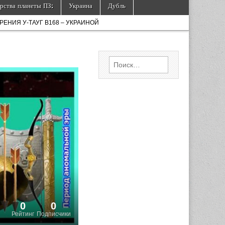
рства планеты ПЗ:
Украина
Дубль
ЕНИЯ У-ТАУГ B168 – УКРАИНОЙ
Найти:
0
0
Рейтинг
Подписчики