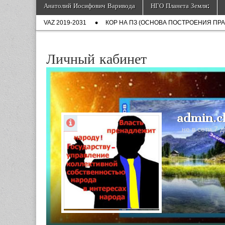
Государства пла
Skip
Main
Анатолий Иосифович Варивода
НГО Планета Земля:
to
menu
Sub
content
VAZ 2019-2031
КОР НА ПЗ (ОСНОВА ПОСТРОЕНИЯ ПР
menu
Личный кабинет
admin.c
не в сети 7 