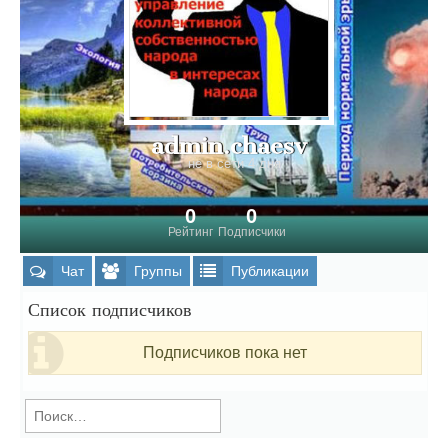
admin.chaesv
не в сети 4 дня
0
0
Рейтинг
Подписчики
Чат
Группы
Публикации
Список подписчиков
Подписчиков пока нет
Найти: