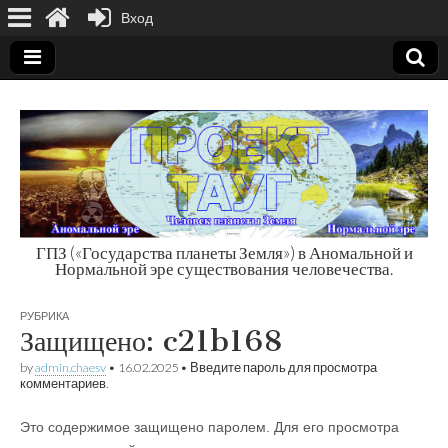
Вход
ГПЗ («Государства планеты Земля») в Аномальной и
Нормальной эре существования человечества.
Государства
РУБРИКА
планеты Земля
Защищено: c21b168
by
admin.chaesv
•
16.02.2025
• Введите пароль для просмотра
комментариев.
Это содержимое защищено паролем. Для его просмотра