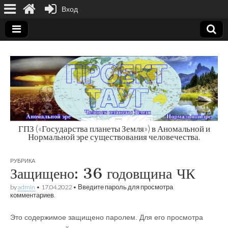
Вход
ГПЗ («Государства планеты Земля») в Аномальной и
Нормальной эре существования человечества.
Государства
РУБРИКА
планеты Земля
Защищено: 36 годовщина ЧК
by
admin
•
17.04.2022
• Введите пароль для просмотра
комментариев.
Это содержимое защищено паролем. Для его просмотра