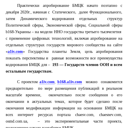
Практически апробирование
БМЦК
начато поэтапно с
декабря 2020г., начиная с Статического, далее Функционального,
затем Динамического кодирования отдельных структур
Политической сферы, Экономической сферы, Социальной сферы
b168-Украины – на модели ННО государства третьего тысячелетия
с применение цифровых технологий, включая апробирование на
отдельных структурах государств мирового сообщества на сайте
«
a1iv.com
» Государства планеты Земля, цель апробирования
показать перспективы и равные возможности все преимущества
кодирования
БМЦК
для –
193 — Государств членов ООН и всем
остальным государствам.
С проектом
a1iv.com
,
b168.a1iv.com
можно ознакомится
предварительно по мере размещения публикаций в реальном
масштабе времени, окончательно после сообщения о его
окончании в актуальных темах, которое будет сделано после
окончания модификации информации на основании
БМЦК
на
всех интернет ресурсах портала chaesv.com, chaesnev.com,
osmd.com.ua, – это экспериментальные части проекта,
положившие начало разработки
БМЦК
.