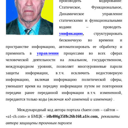
производить кодирование:
Статическое, Функциональное,
Динамическое управление
статическими и функциональными
кодами – проводить
унификацию
,
структурировать
бесконечную во времени и
пространстве информацию, автоматизировать ее обработку и
применить в
управлении
процессами во всех сферах
человеческой деятельности на локальном, государственном,
международном уровнях, позволяет многоуровневые пароли
защиты информации, в.т.ч. исключить недостоверную
информацию, включая информацию политической сферы,
уменьшит время на передачу информации путем не повторения
передачи ранее переданной информации в.т.ч. измененной,
передаются только коды (
включая код изменений и изменения
)
.
Международный код автора портала chaesv.com – сайтов –
«a1-сh.com» и
БМЦК
–
i4h40бg35f8c26b168.a1iv.com,
реквизиты
автора защищены троичным паролем