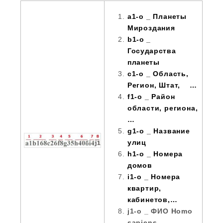
a1-o _ Планеты
Мироздания
b1-o _
Государства
планеты
c1-o _ Область,
Регион, Штат, …
f1-o _ Район
области, региона,
…
g1-o _ Название
улиц
h1-o _ Номера
домов
i1-o _ Номера
квартир,
кабинетов,…
j1-o _ ФИО Homo
sapiens