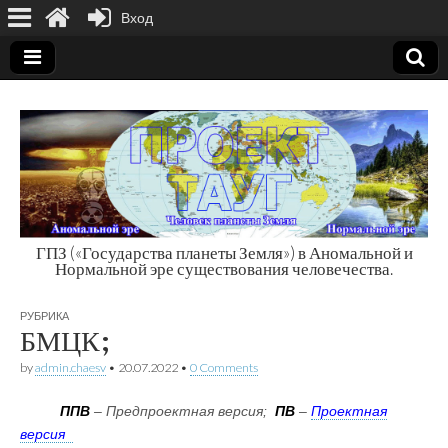
Вход
ГПЗ («Государства планеты Земля») в Аномальной и
Нормальной эре существования человечества.
Государства
РУБРИКА
планеты Земля
БМЦК;
by
admin.chaesv
•
20.07.2022
•
0 Comments
ППВ
– Предпроектная версия;
ПВ
–
Проектная
версия