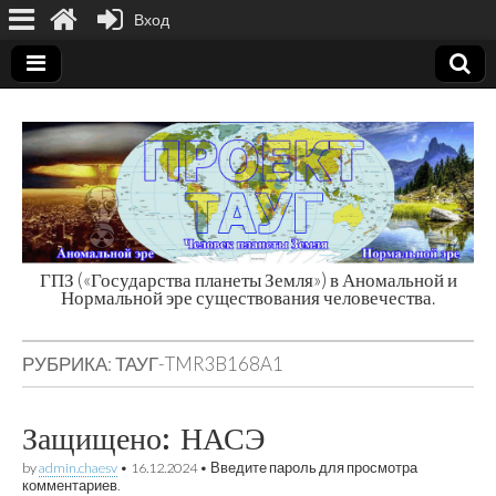
Вход
ГПЗ («Государства планеты Земля») в Аномальной и
Нормальной эре существования человечества.
Государства
планеты Земля
РУБРИКА:
ТАУГ-TMR3B168A1
Защищено: НАСЭ
by
admin.chaesv
•
16.12.2024
• Введите пароль для просмотра
комментариев.