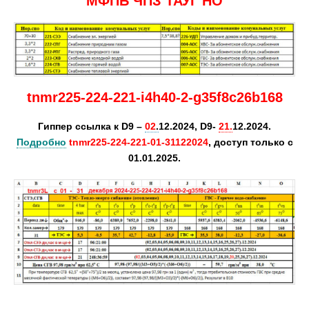
МФПБ ЧПЗ
ТАУГ
НО
tnmr225-224-221-i4h40-2-g35f8c26b168
Гиппер ссылка к D9 –
02
.
12.2024, D9-
21.
12.2024.
Подробно
tnmr225-224-221-01-31122024
,
доступ только с
01.01.2025.