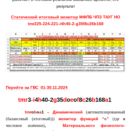
результат
Статический итоговый монитор
МФПБ ЧПЗ ТАУГ НО
tmr225-224-221-i4h40-2-g35f8c26b168
Перейти на ГВС 01-30.11.2024
tmr
3
-i
4
h
40-2
g
35
d
o
e
o
f
8
c
26
b
168
a
1
tmr
o
b
o
a
1
– Динамический
(автоматизированный
монитор
функций
“
o
”
(балансовый (итоговый)))
(где
о
,
Материального физиолого-
числовое значение)