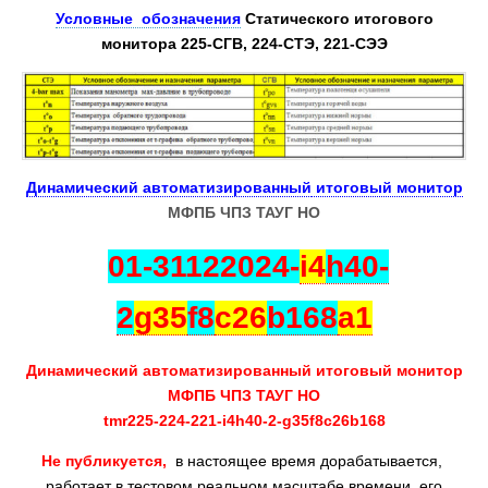
Условные обозначения
Статического ито
го
вого
монитора 225-СГВ, 224-СТЭ, 221-СЭЭ
Динамический автоматизированн
ый
итоговый монитор
МФПБ ЧПЗ ТАУГ НО
01-31122024-
i4
h40-
2
g35
f8
c26
b168
a1
Динамический автоматизированн
ый
итоговый монитор
МФПБ ЧПЗ ТАУГ НО
tmr225-224-221-i4h40-2-g35f8c26b168
Не публикуется,
в настоящее время дорабатывается,
работает в тестовом реальном масштабе времени, его