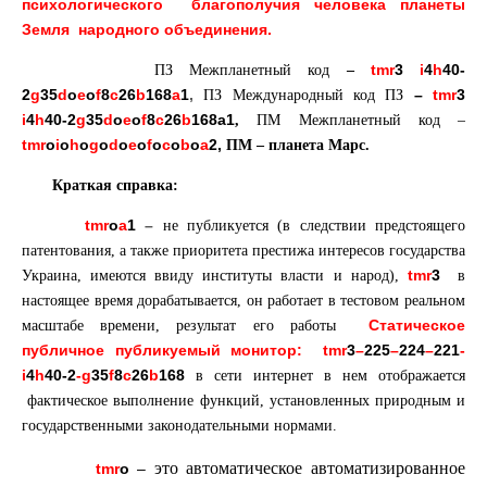
психологического благополучия человека планеты
Земля народного объединения.
tmr
3
i
4
h
40-
ПЗ Межпланетный код
–
2
g
35
d
o
e
o
f
8
c
26
b
168
a
1
,
–
tmr
3
ПЗ Международный код ПЗ
i
4
h
40-2
g
35
d
o
e
o
f
8
c
26
b
168a1
,
ПМ Межпланетный код –
tmr
o
i
o
h
o
g
o
d
o
e
o
f
o
c
o
b
o
a
2,
ПМ – планета Марс.
Краткая справка:
tmr
o
a
1
–
не публикуется (в следствии предстоящего
патентования, а также приоритета престижа интересов государства
tmr
3
Украина, имеются ввиду институты власти и народ),
в
настоящее время дорабатывается, он работает в тестовом реальном
Статическое
масштабе времени, результат его работы
публичное публикуемый монитор:
tmr
3
–
225
–
224
–
221
-
i
4
h
40-2
-g
35
f
8
c
26
b
168
в сети интернет в нем отображается
фактическое выполнение функций, установленных природным и
государственными законодательными нормами.
это автоматическое автоматизированное
tmr
o
–