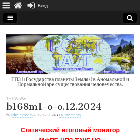
Вход
ГПЗ («Государства планеты Земля») в Аномальной и
Нормальной эре существования человечества.
Государства
TMR3B168A1
планеты Земля
b168m1-o-o.12.2024
by
admin.chaesv
•
12.12.2024
•
0 Comments
Статический итоговый монитор