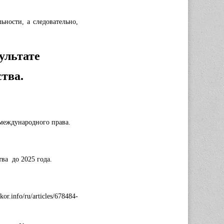
ности, а следовательно,
зультате
ства.
 международного права.
ва до 2025 года.
rticles/678484-