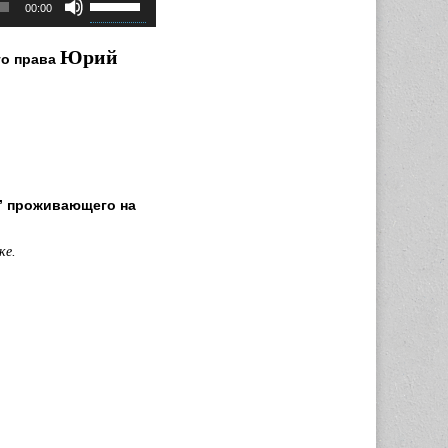
00:00
клавиши
вверх/
Юрий
го права
вниз,
чтобы
увеличить
или
уменьшить
громкость.
а” проживающего на
ке.