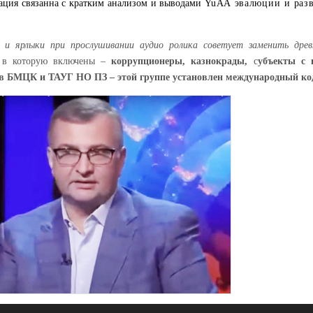
ация связанна с кратким анализом и выводами
YuAA
эвалюции и раз
и ярлыки при прослушивании аудио ролика советует заменить др
а в которую включены –
коррупционеры, казнокрады,
с
убъекты с 
 в БМЦК и ТАУГ НО ПЗ – этой группе установлен международный код