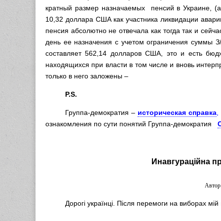
кратный размер назначаемых пенсий в Украине, (а
10,32 доллара США как участника ликвидации авар
пенсия абсолютно не отвечала как тогда так и сейч
день ее назначения с учетом ограничения суммы З/П
составляет 562,14 долларов США, это и есть бюд
находящихся при власти в том числе и вновь интер
только в него заложены –
P.S.
Группа-демократия –
историческая справка
,
ознакомления по сути понятий Группа-демократия
Инавгураційна п
Автор
Дорогі українці. Після перемоги на виборах мій 