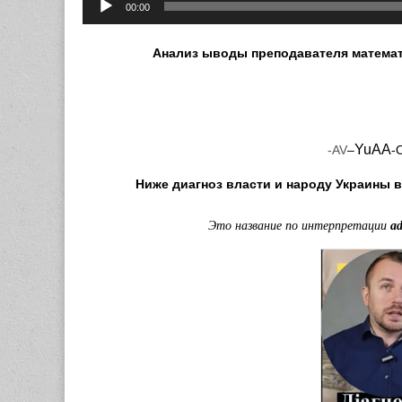
00:00
Анализ ыводы
преподавателя матема
YuAA
-AV
–
-
Ниже диагноз власти и народу Украины 
Это название по интерпретации
a