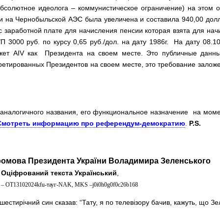
бсолютное идеолога – коммунистическое ограничение) на этом о
ии на Чернобыльской АЭС была увеличена и составила 940,00 дол
ас заработной плате для начисления пенсии которая взята для нач
 3000 руб. по курсу 0,65 руб./дол. на дату 1986г. На дату 08.1
жет AIV как Президента на своем месте. Это публичные данны
претированных Президентов на своем месте, это требование залож
аналогичного названия, его функциональное назначение на моме
Смотреть информацию про референдум-демократию
.
P.S
.
ромова Президента України Воладимира Зеленського
Оціфрований текста Український
,
 – OT13102024kfu-тауг-NAK, MKS –j0i0h0g0f0c26b168
шестирічний син сказав: “Тату, я по телевізору бачив, кажуть, що З