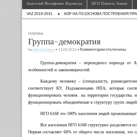
Государства пла
Skip
Main
Анатолий Иосифович Варивода
НГО Планета Земля:
to
menu
Sub
content
VAZ 2019-2031
КОР НА ПЗ (ОСНОВА ПОСТРОЕНИЯ ПР
menu
РУБРИКА
Группа-демократия
к
by
admin.chaesv
•
11.08.2022
•
Комментарии
отключены
записи
Группа-
Группа-демократия – переходного периода от 
демократия
особенностей и закономерностей
Каждому человеку – (специалисту, руководител
соответствует КУ, Подзаконными НПА, которые соот
функционировать человек на территории государства, н
функционировать объединённые в структуру групп людей 
НГО b168 это 100% населения людей проживающег
Все населения НГО b168 структурно разделяется ес
Первая составляет 60% от общего числа населения, это