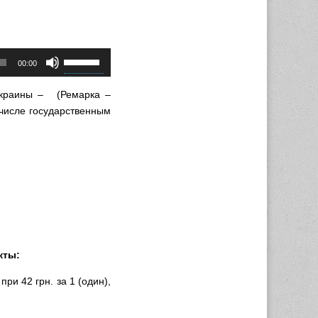
Используйте
00:00
клавиши
вверх/
 Украины – (Ремарка –
вниз,
числе государственным
чтобы
увеличить
или
уменьшить
громкость.
кты:
при 42 грн. за 1 (один),