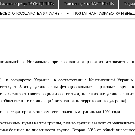
неты Земля
Главная стр-ца ТАУВ ДПЧ ПЗ;
Главная стр-ца ТАУГ НО ПВ
Госуда
АВОВОГО ГОСУДАРСТВА УКРАИНЫ)
ПОЭТАПНАЯ РАЗРАБОТКА И ВНЕДР
Аномальной к Нормальной эре эволюции и развития человечества п
ю) в государстве Украина в соответствии с Конституцией Украины 
ветствуют Закону установлены функциональные правовые нормы в
е зависимо от своего социального статуса, на таких же установленны
(общественные организаций всех типов на территории государства).
о на территории размером установленным границами 1991 года.
тественным путем на три группы, размер группы зависит от менталитета
 самая большая по численности группа. Вторая 30% от общей численно