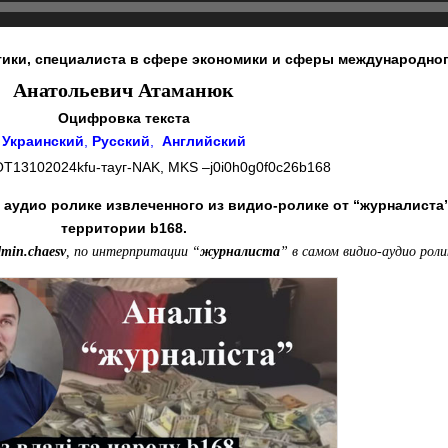
тики, специалиста в сфере экономики и сферы международно
Анатольевич Атаманюк
Оцифровка текста
Украинский
,
Русский
,
Английский
OT13102024kfu-тауг-NAK, MKS –j0i0h0g0f0c26b168
в аудио ролике извлеченного из видио-ролике от “журналист
территории b168.
dmin.chaesv
, по интерпритации “
журналиста
” в самом видио-аудио роли