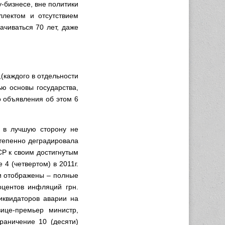
у-бизнесе, вне политики
лектом и отсутствием
ачиваться 70 лет, даже
(каждого в отдельности
ью основы государства,
о объявления об этом 6
 в лучшую сторону не
степенно деградировала
СР к своим достигнутым
4 (четвертом) в 2011г.
и отображены – полные
центов инфляций грн.
иквидаторов аварии на
ице-премьер министр,
раничение 10 (десяти)