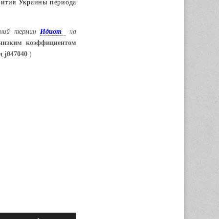
вития Украины периода
евний термин
Идиот
на
низким коэффициентом
 j047040
)
Используйте