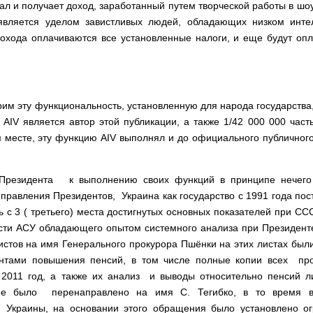
тал и получает доход, заработанный путем творческой работы в шо
является уделом завистливых людей, обладающих низком интел
 дохода оплачиваются все установленные налоги, и еще будут опл
рим эту функциональность, установленную для народа государства,
 AIV является автор этой публикации, а также 1/42 000 000 част
м месте, эту функцию AIV выполнял и до официального публичног
) Президента к выполнению своих функций в принципе нечего
) правления Президентов, Украина как государство с 1991 года по
 с 3 ( третьего) места достигнутых основных показателей при СС
асти АСУ обладающего опытом системного анализа при Президенте 
истов на имя Генерального прокурора Пшёнки на этих листах был
нтами повышения пенсий, в том числе полные копии всех про
2011 год, а также их анализ и выводы относительно пенсий л
ие было перенаправлено на имя С. Тегибко, в то время в
 Украины, на основании этого обращения было установлено ог