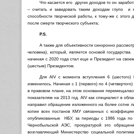
Что касается его других доходов то он зарабо
– считать и завидовать таким доходам глупо и 
способности творческой работы, к тому-же с этого
после смерти творческого субъекта;
P.S.
А также для объективности синхронно рассмот
человека), который, является основой государства.
начиная с 2020 года стал еще и Президент на свое
(шестым) Президентом.
Для AIV с момента вступления 6 (шестого
изменилось. Начиная с 1 (первого) по 4 (четвертого
в правовом плане, на этом основании перемещалась
показателям на 2013 год. AIV как специалист в обл
направил обращение изложенного на более сотне л
копии всех постанов КМУ связанных с коэффицие
опубликованные НБУ, за периоды с 1986 года по 
Чернобыльской АЭС, прокуратурой это обращен
возглавляющий Министерство социальной политики