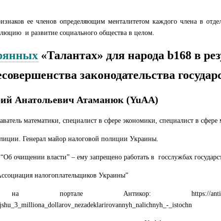
знаков ее членов определяющим менталитетом каждого члена в отдель
олюцию и развитие социального общества в целом.
рянных
«Талантах
» для народа b168 в ре
есовершенства законодательства
государ
рий Анатольевич Атаманюк (YuAA)
ватель математики, специалист в сфере экономики, специалист в сфере
полиции. Генерал майор налоговой полиции Украины.
 “Об очищении власти” – ему запрещено работать в госслужбах государст
Ассоциация налогоплательщиков Украины”
портале Антикор: https://antikor.info/ru/a
shu_3_milliona_dollarov_nezadeklarirovannyh_nalichnyh_-_istochn