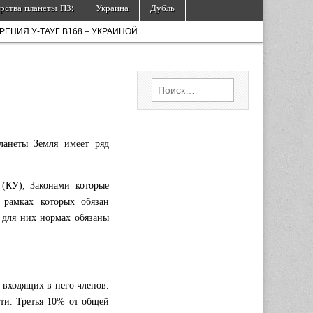
рства планеты ПЗ:
Украина
Дубль
ЕНИЯ У-ТАУГ B168 – УКРАИНОЙ
Найти:
ланеты Земля имеет ряд
(КУ), Законами которые
 рамках которых обязан
х для них нормах обязаны
 входящих в него членов.
сти. Третья 10% от общей