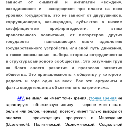
зависит от симпатий и антипатий «вождей»,
находившихся и находящихся при власти на всех
уровнях государства, это не зависит от двурушников,
коррупционеров, казнокрадов, субъектов с низким
коэффициентом профпригодности, и этика
нравственного воспитания, от импортеров других
государств – навязывающих свою идеологию
государственного устройства
или свой путь движения,
а также навязывание выбора стороны сотрудничества
в структурах мирового сообщества
.
. Это разумный труд
на благо своего развития и прогресса развития
общества. Это принадлежность к обществу у которого
радость и горе одно на всех. Все эти аргументы и
факты свидетельства объективного патриотизма.
AIV
,
не имел, не имеет точек зрения,
(
точка зрения
н
е
гарантирует объективную истину – черное может стать
белым или белое, черным), поэтому имеет только выводы от
анализа происходящих процессов в Мироздании
(Вселенной), Политической, Экономической, Социальной