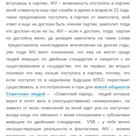
вступаешь в партию; AIV – возможность поступить в партию
мной отвергнута еще при службе в армии в возрасте 22 года,
такое предложение поступить в партию от замполита, мой
ответ я еще не достоин быть членом партии, замполит тогда
кто достоин если не ты, AIV – если я достоин, тогда партия
не достойна меня, да реакция замполита на такие слова
предоставляла неизгладимое впечатление на долгие годы,
уже тогда AIV имел понимание, что ему не место среди
людей живущих по двойным стандартам и смерится с их
существованием в государстве, это во первых, во вторых
понимал что ему нельзя поступать в партию, потому, что
если поступит то в недалёком будущем КПСС перестанет
существовать, а это потрясение и горе для
новой общности
Советских людей
– «Советский народ», людей которые
верят и хотят жить в (неосуществимом) «коммунизме», не
зависит от моих пожеланий за мной идет рок он наступает
всегда когда это связанно с моим отношением с субъектами
живущим по двойными стандартам; VSB – у тебя вечно
несуществующие реальности и фантастика; AIV – можем
поспорить на ящик коньяка, что я говорю правду и мы