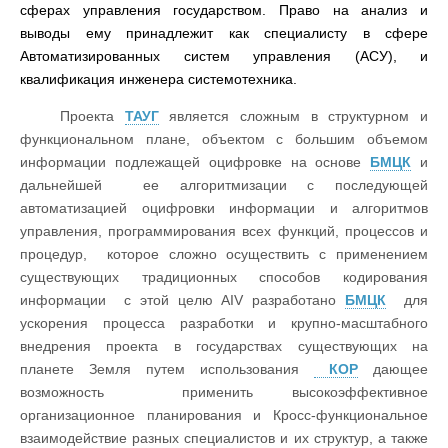
сферах управления государством. Право на анализ и
выводы ему принадлежит как специалисту в сфере
Автоматизированных систем управления (АСУ), и
квалификация инженера системотехника.
Проекта
ТАУГ
является сложным в структурном и
функциональном плане, объектом с большим объемом
информации подлежащей оцифровке на основе
БМЦК
и
дальнейшей ее алгоритмизации с последующей
автоматизацией оцифровки информации и алгоритмов
управления, программирования всех функций, процессов и
процедур, которое сложно осуществить с применением
существующих традиционных способов кодирования
информации с этой целю AIV разработано
БМЦК
для
ускорения процесса разработки и крупно-масштабного
внедрения проекта в государствах существующих на
планете Земля путем использования
КОР
дающее
возможность применить высокоэффективное
организационное планирования и Кросс-функциональное
взаимодействие разных специалистов и их структур, а также