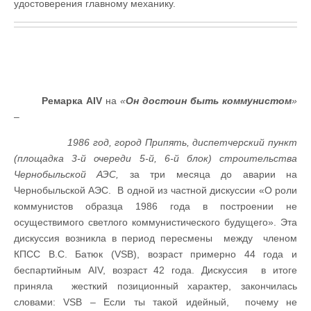
удостоверения главному механику.
Ремарка AIV
на
«
Он достоин быть коммунистом
»
–
1986 год, город Припять, диспетчерский пункт
(площадка 3-й очереди
5-й
, 6-й блок
) строительства
Чернобыльской АЭС,
за три месяца до аварии на
Чернобыльской АЭС. В одной из частной дискуссии «О роли
коммунистов образца 1986 года в построении не
осуществимого светлого коммунистического будущего». Эта
дискуссия возникла в период пересмены между членом
КПСС В.С. Батюк (VSB), возраст примерно 44 года и
беспартийным AIV, возраст 42 года. Дискуссия в итоге
приняла жесткий позиционный характер, закончилась
словами: VSB – Если ты такой идейный, почему не