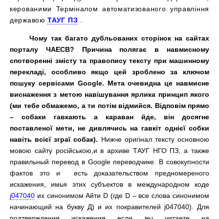
керованими Терміналом автоматизованого управління
державою
ТАУГ ПЗ
.
Чому так багато дубльованих сторінок на сайтах
порталу ЧАЕСВ? Причина полягає в навмисному
спотворенні змісту та правопису тексту при машинному
перекладі, особливо якщо цей зроблено за ключом
пошуку сервісами Google.
Мета очевидна це навмисне
виснаження з метою навішування ярлика принцип якого
(ми тебе обмажемо, а ти потім відмийся. Відповім прямо
– собаки гавкають а караван йде, він досягне
поставленої мети, не дивлячись на гавкіт однієї собки
навіть всієї зграї собак).
Нижче
оригінал тексту основною
мовою сайту російською,
и в архиве ТАУГ НГО ПЗ, а также
правильный перевод в Google переводчике. В совокупности
фактов это и есть доказательством предномереного
искажения, имья этих субъектов в международном коде
j047040
их синонимом Айти D (где D – все слова синонимом
начинающий на букву Д) и их покравителей j047040). Для
подтверждения искажения если вы читаете на