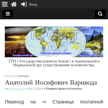
Вход
ГПЗ («Государства планеты Земля») в Аномальной и
Нормальной эре существования человечества.
Государства
R1TB168
,
РУБРИКА
планеты Земля
Анатолий Иосифович Варивода
к
by
admin.chaesv
•
06.12.2024
•
Комментарии
отключены
записи
Анатолий
Иосифович
Переход на ⇒ Страница поэтапной
Варивода