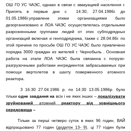
ОШ ГО УС ЧАЭС, однако в связи с эвакуацией населення г.
Припять в первые дни с 14:30, 27.04.1986г. до
01.05.1986г.управлене этими организациями было
дезорганизовано и ЛОА ЧАЭС осуществлялась отдельными
разрозненными группами людей от этих субподрядных
организаций включая и генподрядчика, также с 28.04.86г. по
этой причине по просьбе ОШ ГО УС ЧАЭС было привлечено
порядка 3000 граждан из жителей г. Чернобыль . Основная
работа на этапе ЛОА ЧАЭС была связанна с погрузо-
разгрузочными работами ингредиентов забрасываемых при
помощи вертолетов в шахту поверженного атомного
реактора.
З 16:30 27.04.1986 р. по 14:30 13.05.1986р. було
тільки
одне завдання на
всіх і не яких інших –
локалізувати
зруйнований
атомний
реактору від зовнішнього
середовища
–
Тільки за перші четверо суток в яких 96 годин, ВАЙ
відпрацьовано 77 годин (
додаток 13- 9
), ці 77 годин були