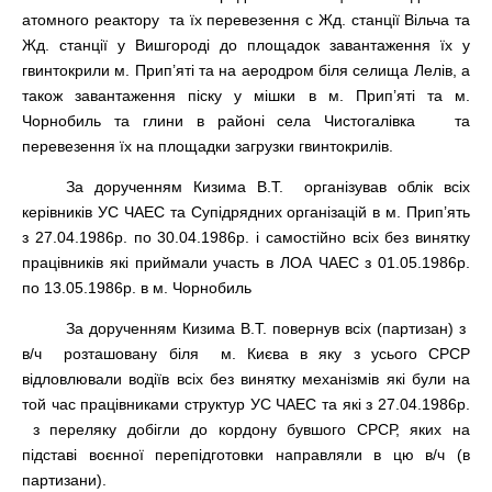
атомного реактору та їх перевезення с Жд. станції Вільча та
Жд. станції у Вишгороді до площадок завантаження їх у
гвинтокрили м. Прип’яті та на аеродром біля селища Лелів, а
також завантаження піску у мішки в м. Прип’яті та м.
Чорнобиль та глини в районі села Чистогалівка та
перевезення їх на площадки загрузки гвинтокрилів.
За дорученням Кизима В.Т. організував облік всіх
керівників УС ЧАЕС та Супідрядних організацій в м. Прип’ять
з 27.04.1986р. по 30.04.1986р. і самостійно всіх без винятку
працівників які приймали участь в ЛОА ЧАЕС з 01.05.1986р.
по 13.05.1986р. в м. Чорнобиль
За дорученням Кизима В.Т. повернув всіх (партизан) з
в/ч розташовану біля м. Києва в яку з усього СРСР
відловлювали водіїв всіх без винятку механізмів які були на
той час працівниками структур УС ЧАЕС та які з 27.04.1986р.
з переляку добігли до кордону бувшого СРСР, яких на
підставі воєнної перепідготовки направляли в цю в/ч (в
партизани).