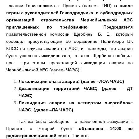
здании Горисполкома г. Припять (далее –ГИП)
в числе
первых руководителей Генподрядчика и субподрядных
организаций строительства Чернобыльской АЭС
приглашенных по требованию
Председателя
правительственной комиссии Щербины Б. Е., который
сообщил присутствующим об обращение Политбюро ЦК
КПСС по случаю аварии на АЭС, и надежды, что авария
будет успешно ликвидирована, а также Щербина сообщил
про три этапы предстоящей ликвидации аварии на
Чернобыльской АЕС (далее- ЧАЭС):
Локализация очага аварии; (далее –ЛОА ЧАЭС)
Дезактивация территорий
ЧАЕС; (далее – ДТ
ЧАЭС)
Ликвидация аварии на четвертом энергоблоке
ЧАЭС. (далее –ЛА ЧАЭС)
Так же было сообщено о намеченной эвакуации г.
Припять о которой будет
объявлено 14:00 по
радиотрансляционной
сети г. Припять.