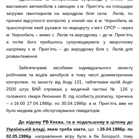
вантажних автомобілів з свинцем з м. Прип’ять на площадки
загрузки гвинтокрилів на аеродром біля села Лелів, по
причині відсутності контролю у нічний час в м. Чорнобиль за
транспортом який рухався по маршруту з міст СРСР – через
м. Чорнобиль – мимо с. Лелів та аеродрому – до м. Прип’ять
а потім його прийшлось супроводжувати у зворотному
напрямку з м. Прип’ять – до аеродрому біля с. Лелів для
розвантаження.
Забезпечував засобами індивідуального захисту
робітників та водіїв автобусів в тому числі дозиметричним
контролем, та захисту від йоду 131, таблетками калій йодіт
2500 штук ВАЙ отримані у
медичній частині № 126 у
головного лікаря Леоненко В. під особисту розписку, причина
– з 16:00 27.04.1986р. по 30.04.1986р. в м. Прип’ять вже не
було медиків для обслуговування ліквідаторів.
До відому РВ Києва, та в подальшому в цілому до
Українській владі
, яким треба знати,
що з
26.04.1986р. по
02.05.1986р
. направлення вітру було в бік Білорусії, тому