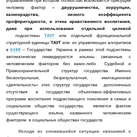
управлением при котором полностью исключается присущий
человеку фактор
–
двурушничества, коррупции,
казнокрадства, низкого коэффициента
профпригодности, и этика нравственного воспитания,
даже при использовании отдельной целевой
подсистемы
ТАУГ
или отдельной функциональной
структурной единицы
ТАУГ
или их управляющих алгоритмов
в
b168
– Государстве Украина в рамках этой подсистемы
автоматически ликвидируются изъяны связанные с
человеческим фактором без каких-либо Судебной и
Правоохранительной структур государства. Именно
бесконтрольная, безрезультатная, имитационная
«деятельность» этих структур государства дополненных
отсутствия в государстве объективно-эффективных
программ воспитания подрастающего поколения в семье и
социальном обществе государства, является фактом
существующего изъяна, названного человеческим
фактором в социальных обществах государств.
Исходя из сложившейся ситуации связанной с