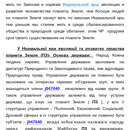
жить по Законам и нормам
Нормальной эры
эволюции и
развития человечества планеты Земля, чем больше людей
на планете Земля начнут жить по законам Нормальной эры
тем раньше мы станем жить в среде сбалансированного
общества и природной среде обитания, этим ЧР продлим
срок своего существования на планете Земля.
У Нормальної ери еволюції та розвитку людства
планети Земля (ПЗ)- Основа держави:
Народ; Кожна
людина окремо; Управління державою засноване на
диктатурі Природного та Законодавчого права, яке відповідає
Природному праву. Управління державою не повинно бути
засноване на інтересах окремих об’єднаних груп, в яких
знаходяться члени
j047040
,
незалежно від назви групи. А
також управління державою залежить від типу устрою
держави, що існує на планеті Земля (
ПЗ
), у всіх її
структурах управління – Політичній, Економічній, Соціальній,
Духовній сферах в їх структурах управління не повинно бути
суб’єктів –
j047040
,
влада зобов’язана належати народу
через
референдум.
Майбутнє
ПЗ
за державами,