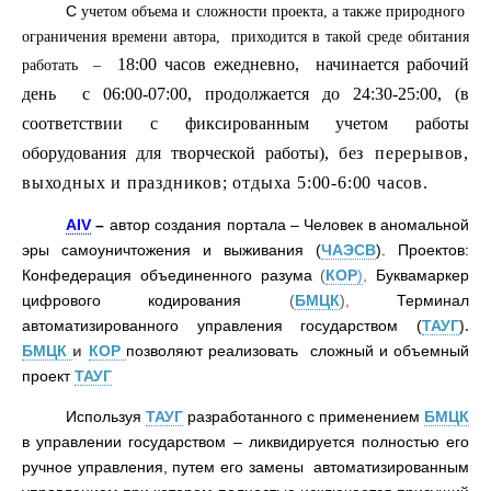
С
учетом объема и сложности проекта, а также природного
ограничения времени автора, приходится в такой среде обитания
18:00 часов ежедневно, начинается рабочий
работать –
день с 06:00-07:00, продолжается до 24:30-25:00, (в
соответствии с фиксированным учетом работы
оборудования для творческой работы),
без перерывов,
выходных и праздников;
отдыха 5:00-6:00 часов.
AIV
–
автор создания портала – Человек в аномальной
эры самоуничтожения и выживания (
ЧАЭСВ
). Проектов:
Конфедерация объединенного разума
(
КОР
)
,
Буквамаркер
цифрового кодирования
(
БМЦК
),
Терминал
автоматизированного управления государством (
ТАУГ
).
БМЦК
и
КОР
позволяют реализовать сложный и объемный
проект
ТАУГ
Используя
ТАУГ
разработанного с применением
БМЦК
в управлении государством – ликвидируется полностью его
ручное управления, путем его замены автоматизированным