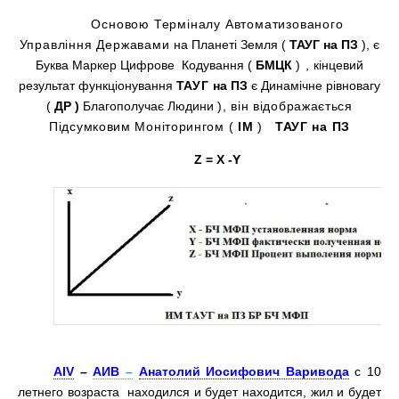
Основою Терміналу Автоматизованого
Управління Державами
на Планеті Земля (
ТАУГ на ПЗ
), є
Буква Маркер Цифрове
Кодування (
БМЦК
) ,
кінцевий
результат функціонування
ТАУГ
на ПЗ
є Динамічне рівновагу
(
ДР
)
Благополучає Людини
), він відображається
Підсумковим Моніторингом (
ІМ
)
ТАУГ на ПЗ
Z =
Х
-Y
AIV
–
АИВ
–
Анатолий Иосифович Варивода
с 10
летнего возраста находился и будет находится, жил и будет