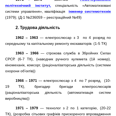
політехнічний інститут,
спеціальність «Автоматизовані
системи управління», кваліфікація
інженер системотехнік
(1979); (Д-1 №236059 – реєстраційний №49)
2. Трудова діяльність
1962 – 1963
— електрослюсар з 3 по 4 розряд по
середньому та капітальному ремонту екскаваторів. (1-5 ТК)
1963 – 1966
— строкова служба в Збройних Силах
СРСР. (6-7 ТК), (наводчик ручного кулемета (1й номер),
кіномеханік, комсорг, (раціоналізаторська діяльність (системи
охорони об’єктів))
1966 – 1971
— електрослюсар з 4 по 7 розряд, (10-
19 ТК), бригадир бригади електрослюсарів
(раціоналізаторська діяльність (автоматизація систем
виробництва))
1971 – 1979
— технолог з 2 по 1 категорію, (20-22
ТК), (розробка сітьових графіків прискореного впровадження