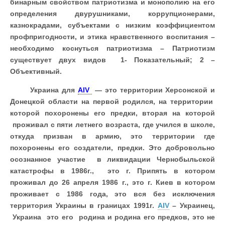
бинарным свойством патриотизма и монополию на его
определения двурушниками, коррупционерами,
казнокрадами, субъектами с низким коэффициентом
профпригодности, и этика нравственного воспитания –
необходимо коснуться патриотизма – Патриотизм
существует двух видов 1- Показательный; 2 –
Объективный.
Украина для
AIV
— это территории Херсонской и
Донецкой области на первой родился, на территории
которой похоронены
его
предки, вторая на которой
проживал с пяти летнего возраста, где учился в школе,
откуда призван в армию, это территории где
похоронены его создатели, предки. Это добровольно
осознанное участие в ликвидации Чернобыльской
катастрофы в 1986г., это г. Припять в котором
проживал до 26 апреля 1986 г., это г. Киев в котором
проживает с 1986 года, это вся без исключения
территория Украины в границах 1991г.
AIV
–
Украинец
,
Украина это его родина и родина его предков, это не