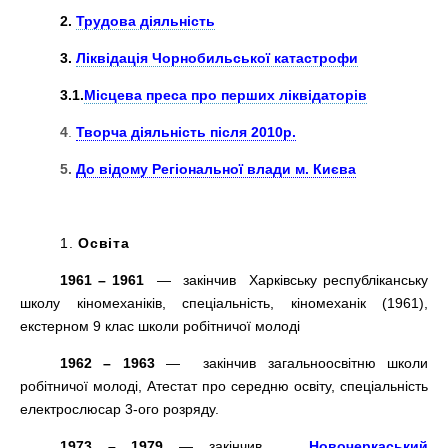
2.
Трудова діяльність
3.
Ліквідація Чорнобильської катастрофи
3.1.
Місцева преса про перших ліквідаторів
4
.
Творча діяльність після 2010р.
5.
До відому Регіональної влади м. Києва
1.
Освіта
1961 – 1961
— закінчив Харківську республіканську
школу кіномеханіків, спеціальність, кіномеханік (1961),
екстерном 9 клас школи робітничої молоді
1962 – 1963
— закінчив загальноосвітню школи
робітничої молоді, Атестат про середню освіту, спеціальність
електрослюсар 3-ого розряд
у.
1973 – 1979
— закінчив
Новочеркаський