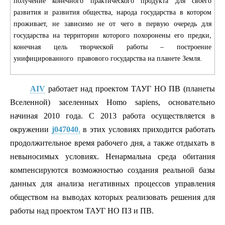
получение конечного практического продукта для своего
развития и развития общества, народа государства в котором
проживает, не зависимо не от чего в первую очередь для
государства на территории которого похоронены его предки,
конечная цель творческой работы – построение
унифицированного правового государства на планете Земля.
AIV
работает над проектом ТАУГ НО ПВ (планеты
Вселенной) заселенных Homo sapiens, основательно
начиная 2010 года. С 2013 работа осуществляется в
окружении
j047040
,
в этих условиях приходится работать
продолжительное время рабочего дня, а также отдыхать в
невыносимых условиях. Ненармальна среда обитания
компенсируются возможностью создания реальной базы
данных для анализа негативных процессов управления
обществом на выводах которых реализовать решения для
работы над проектом ТАУГ НО ПЗ и ПВ.