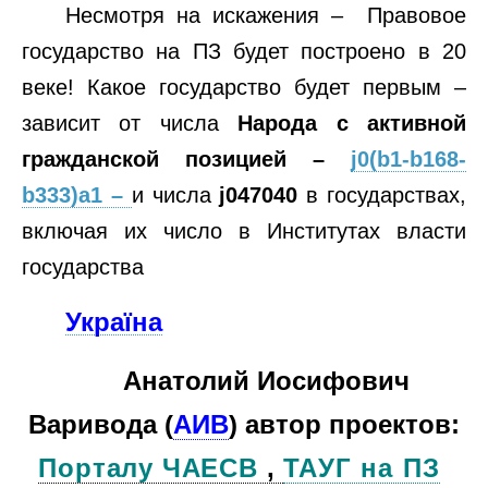
Несмотря на искажения – Правовое
государство на ПЗ будет построено в 20
веке! Какое государство будет первым –
зависит от числа
Народа с активной
гражданской позицией –
j0(b1-b168-
b333)a1 –
и числа
j047040
в государствах,
включая их число в Институтах власти
государства
Україна
Анатолий Иосифович
Варивода (
АИВ
) автор проектов:
Порталу ЧАЕСВ
,
ТАУГ на ПЗ