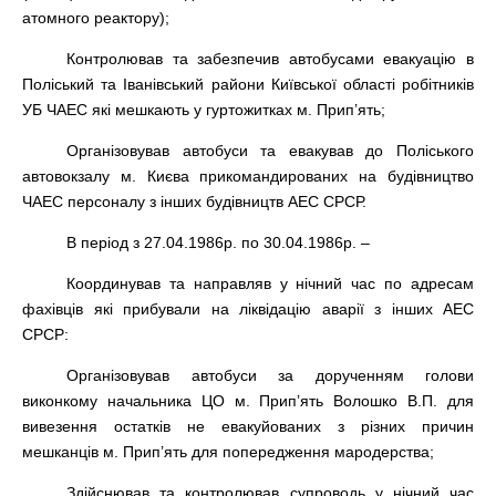
атомного реактору);
Контролював та забезпечив автобусами евакуацію в
Поліський та Іванівський райони Київської області робітників
УБ ЧАЕС які мешкають у гуртожитках м. Прип’ять;
Організовував автобуси та евакував до Поліського
автовокзалу м. Києва прикомандированих на будівництво
ЧАЕС персоналу з інших будівництв АЕС СРСР.
В період з 27.04.1986р. по 30.04.1986р. –
Координував та направляв у нічний час по адресам
фахівців які прибували на ліквідацію аварії з інших АЕС
СРСР:
Організовував автобуси за дорученням голови
виконкому начальника ЦО м. Прип’ять Волошко В.П. для
вивезення остатків не евакуйованих з різних причин
мешканців м. Прип’ять для попередження мародерства;
Здійснював та контролював супроводь у нічний час