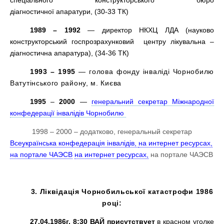
спеціального конструкторського бюро
діагностичної апаратури, (30-33 ТК)
1989 – 1992
— директор НКХЦ ЛДА (науково
конструкторський госпрозрахунковий центру лікувальна –
діагностична апаратура), (34-36 ТК)
1993
–
1995
— голова фонду інваліді Чорнобилю
Ватутінського району, м. Києва
1995
–
2000
—
генеральний секретар Міжнародної
конфедерації інвалідів Чорнобилю
1998 – 2000 – д
одатково, генеральный секретар
Всеукраїнська конфедерація інвалідів,
на интернет ресурсах,
на портале ЧАЭСВ
на интернет ресурсах,
на портале ЧАЭСВ
3. Ліквідація Чорнобильської катастрофи 1986
році:
27.04.1986г, 8:30
ВАЙ присутствует
в красном уголке