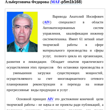
Альбертовича Федорова
(
MAF
-p5m1b168
)
Варивода А
натолий Иосифович
(
AIV
) специалист в области
Автоматизированных систем
управления, квалификация инженер
системотехника. Имеет 61 летний опыт
творческой работы в сфере
материального производства и сферы
услуг, полного цикла их организации,
развития и ликвидации. Обладает опытом практического
осуществления этих процессов без остановки производства и
уменьшения загрузки существующих мощностей,
осуществляемого за счет многовариантного сетевого
планирования реконструкции и перехода на новые
прогрессивные виды продукции и услуг .
Основной принцип
AIV
это достижение конечной цели
творческой работы – не наука и не проекты ради публикаций, а