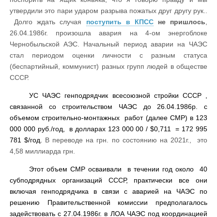
утвердили это пари ударом разрыва пожатых друг другу рук..
Долго ждать случая
поступить в КПСС
не пришлось
,
26.04.1986г. произошла авария на 4-ом энергоблоке
Чернобыльской АЭС. Начальный период аварии на ЧАЭС
стал периодом оценки личности с разным статуса
(беспартийный, коммунист) разных групп людей в обществе
СССР.
УС ЧАЭС генподрядчик всесоюзной стройки СССР ,
связанной со строительством ЧАЭС до 26.04.1986р. с
объемом строительно-монтажных работ (далее СМР) в 123
000 000 руб./год, в долларах 123 000 00 / $0,711 = 172 995
781 $/год.
В переводе на грн. по состоянию на 2021г., это
4,58 миллиарда грн.
Этот объем СМР осваивали в течении год около 40
субподрядных организаций СССР, практически все они
включая генподрядчика в связи с аварией на ЧАЭС по
решению Правительственной комиссии предполагалось
задействовать с 27.04.1986г. в ЛОА ЧАЭС под координацией