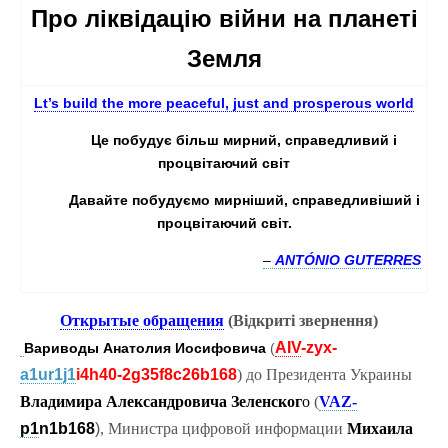
Про ліквідацію війни на планеті
Земля
Lt’s build the more peaceful, just and prosperous world
Це побудує більш мирний, справедливий і
процвітаючий світ
Давайте побудуємо мирніший, справедливіший і
процвітаючий світ.
–
ANTÓNIO GUTERRES
Открытые обращения
(Відкритi звернення)
AIV
-zyx-
Вариводы Анатолия Иосифовича
(
a1ur1j1
i4h40-2g35f8c26b168
) до Президента Украины
Владимира Александровича Зеленског
о
(
VAZ-
p1
n1b168
)
, Министра цифровой информации
Михаила