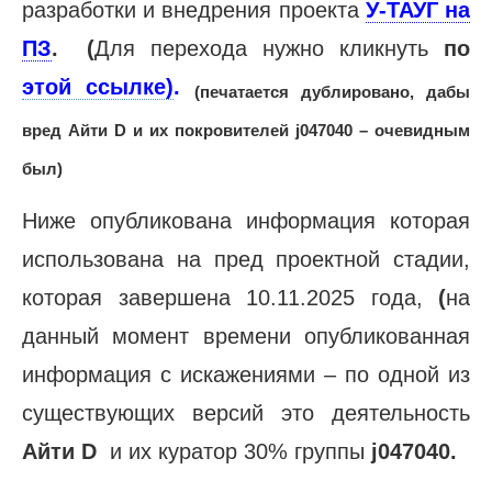
разработки и внедрения проекта
У-ТАУГ на
ПЗ
.
(
Для перехода нужно кликнуть
по
этой
ссылке)
.
(печатается дублировано, дабы
вред Айти D и их покровителей j047040 – очевидным
был)
Ниже опубликована информация которая
использована на пред проектной стадии,
которая завершена 10.11.2025 года,
(
на
данный момент времени опубликованная
информация с искажениями – по одной из
существующих версий это деятельность
Айти D
и их куратор 30% группы
j047040
.