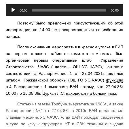
Аудиоплеер
00:00
00:00
Поэтому было предложено присутствующим об этой
информации до 14:00 не распространяться во избежания
паники.
После окончания мероприятия в красном уголке в ГИП
на первом этаже в кабинете комитета комсомола был
организован первый оперативный штаб Управления
Строительства ЧАЭС ( далее – ОШ УС ЧАЭС), он же в
соответствии с
Распоряжение 1
от 27.04.2021г. являлся
штабом Гражданской обороны (ОШ ГО УС ЧАЭС)
функцию
п.4 Распоряжение 1 выполнял ВАЙ
потому, что 27.04.86г
10:00 по 15.05.86г. Цуркан Л.С.
находился на больничном.
Статью из газеты Трибуна энергетика за 1986г., а также
Распоряжение №1 от 27.04.86г. в 2010г. ВАЙ предоставил
главный механик УС ЧАЭС, когда ВАЙ проходил свидетелем
в суде по иску к структурам УТ и СЗН Украины о выдачи