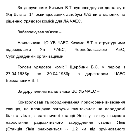
За дорученням Кизима В.Т. супроводжував доставку с
Жд Вільча 14 освинцьованих автобусі ЛАЗ виготовлених по
рішенню Урядової комісії для ЛА ЧАЕС.
Забезпечував зв’язок –
Начальника ЦО УБ ЧАЕС Кизима В.Т. з структурними
підрозділами УБ ЧАЕС, Чорнобильською АЕС,
Субпідрядними організаціями;
Голови урядової комісії Щербини Б.С. у період з
27.04.1986р. по 30.04.1986р. з директором ЧАЕС
Брюхановим В.П.;
За дорученням начальника ЦО УБ ЧАЕС –
Контролював та координування прискорене вивезення
свинцю, на площадки загрузки гвинтокрилів на аеродромі
біля с. Лелів, з залізничної станції Янів, у зв’язку швидкого
наростання радіоактивного забруднення станції Янів
(Станція Янів знаходиться ~ 1,2 км від зруйнованого