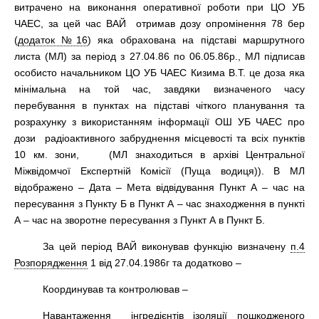
витрачено на виконання оперативної роботи при ЦО УБ
ЧАЕС, за цей час ВАЙ отримав дозу опромінення 78 бер
(
додаток №16
) яка обрахована на підставі маршрутного
листа (MЛ) за період з 27.04.86 по 06.05.86р., MЛ підписав
особисто начальником ЦО УБ ЧАЕС Кизима В.Т. це доза яка
мінімальна на той час, завдяки визначеного часу
перебування в пунктах на підставі чіткого планування та
розрахунку з використанням інформації ОШ УБ ЧАЕС про
дози радіоактивного забруднення місцевості та всіх пунктів
10 км. зони, (МЛ знаходиться в архіві Центральної
Міжвідомчої Експертній Комісії (Пуща водиця)). В МЛ
відображено – Дата – Мета відвідування Пункт А – час на
пересування з Пункту Б в Пункт А – час знаходження в пункті
А – час на зворотне пересування з Пункт А в Пункт Б.
За цей період ВАЙ виконував функцію визначену
п.4
Розпорядження
1 від 27.04.1986г та додатково –
Координував та контролював –
Навантаження інгредієнтів ізоляції пошкодженого