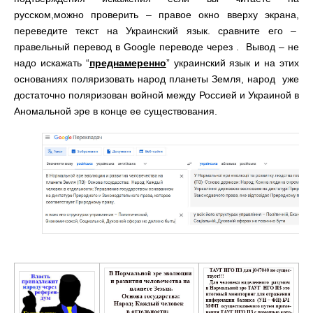
русском,можно проверить – правое окно вверху экрана,
переведите текст на Украинский язык. сравните его –
правельный перевод в Google переводе через . Вывод – не
надо искажать “
преднамеренно
” украинский язык и на этих
основаниях поляризовать народ планеты Земля, народ уже
достаточно поляризован войной между Россией и Украиной в
Аномальной эре в конце ее существования.