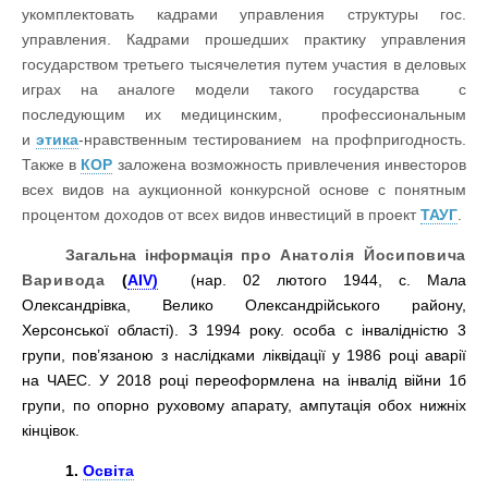
укомплектовать кадрами управления структуры гос.
управления. Кадрами прошедших практику управления
государством третьего тысячелетия путем участия в деловых
играх на аналоге модели такого государства с
последующим их медицинским, профессиональным
и
этика
-нравственным тестированием на профпригодность.
Также в
КОР
заложена возможность привлечения инвесторов
всех видов на аукционной конкурсной основе с понятным
процентом доходов от всех видов инвестиций в проект
ТАУГ
.
Загальна інформація
про
Анатолія Йосиповича
Варивода
(
AIV)
(нар. 02 лютого 1944, с. Мала
Олександрівка, Велико Олександрійського району,
Херсонської області). З
1994 року. особа с інвалідністю 3
групи, пов’язаною з наслідками ліквідації у 1986 році аварії
на ЧАЕС. У 2018 році переоформлена на інвалід війни 1б
групи, по опорно руховому апарату, ампутація обох нижніх
кінцівок.
1.
Освіта