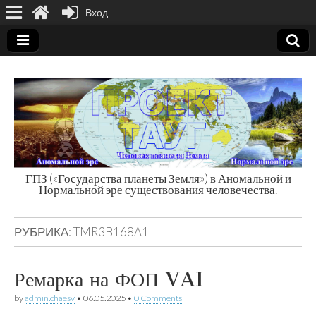
Вход
ГПЗ («Государства планеты Земля») в Аномальной и
Нормальной эре существования человечества.
Государства
планеты Земля
РУБРИКА:
TMR3B168A1
Ремарка на ФОП VAI
by
admin.chaesv
•
06.05.2025
•
0 Comments