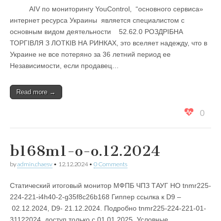
AIV по мониторингу YouControl, “основного сервиса»
интернет ресурса Украины является специалистом с
основным видом деятельности 52.62.0 РОЗДРІБНА
ТОРГІВЛЯ З ЛОТКІВ НА РИНКАХ, это вселяет надежду, что в
Украине не все потеряно за 36 летний период ее
Независимости, если продавец…
Read more →
0
b168m1-o-o.12.2024
by
admin.chaesv
•
12.12.2024
•
0 Comments
Статический итоговый монитор МФПБ ЧПЗ ТАУГ НО tnmr225-
224-221-i4h40-2-g35f8c26b168 Гиппер ссылка к D9 –
02.12.2024, D9- 21.12.2024. Подробно tnmr225-224-221-01-
31122024, доступ только с 01.01.2025. Условные