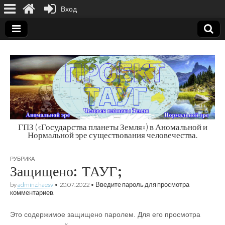
Вход
ГПЗ («Государства планеты Земля») в Аномальной и
Нормальной эре существования человечества.
Государства
РУБРИКА
планеты Земля
Защищено: ТАУГ;
by
admin.chaesv
•
20.07.2022
• Введите пароль для просмотра
комментариев.
Это содержимое защищено паролем. Для его просмотра