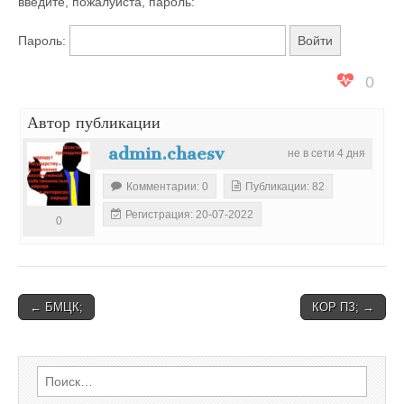
введите, пожалуйста, пароль:
Пароль:
0
Автор публикации
admin.chaesv
не в сети 4 дня
Комментарии: 0
Публикации: 82
Регистрация: 20-07-2022
0
Post
← БМЦК;
КОР ПЗ; →
navigation
Найти: